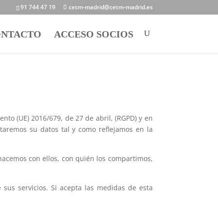
91 744 47 19
cetm-madrid@cetm-madrid.es
NTACTO
ACCESO SOCIOS
to (UE) 2016/679, de 27 de abril, (RGPD) y en
ataremos su datos tal y como reflejamos en la
hacemos con ellos, con quién los compartimos,
 sus servicios. Si acepta las medidas de esta