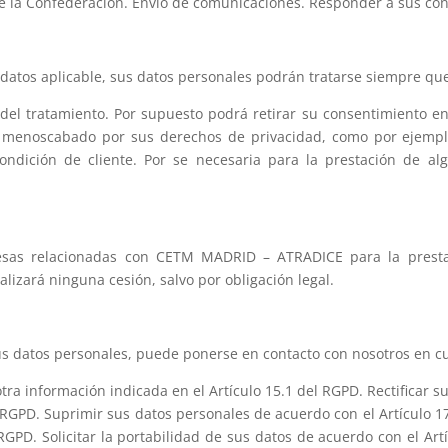
de la Confederación. Envío de comunicaciones. Responder a sus cons
datos aplicable, sus datos personales podrán tratarse siempre qu
del tratamiento. Por supuesto podrá retirar su consentimiento e
ea menoscabado por sus derechos de privacidad, como por ejempl
ondición de cliente. Por se necesaria para la prestación de al
as relacionadas con CETM MADRID – ATRADICE para la prestaci
lizará ninguna cesión, salvo por obligación legal.
 sus datos personales, puede ponerse en contacto con nosotros en 
tra información indicada en el Artículo 15.1 del RGPD. Rectificar 
 RGPD. Suprimir sus datos personales de acuerdo con el Artículo 17
RGPD. Solicitar la portabilidad de sus datos de acuerdo con el Ar