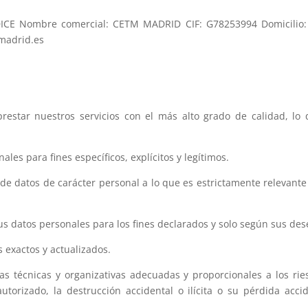
CE Nombre comercial: CETM MADRID CIF: G78253994 Domicilio: 
-madrid.es
star nuestros servicios con el más alto grado de calidad, lo q
les para fines específicos, explícitos y legítimos.
de datos de carácter personal a lo que es estrictamente relevante 
us datos personales para los fines declarados y solo según sus des
 exactos y actualizados.
s técnicas y organizativas adecuadas y proporcionales a los ri
torizado, la destrucción accidental o ilícita o su pérdida acci