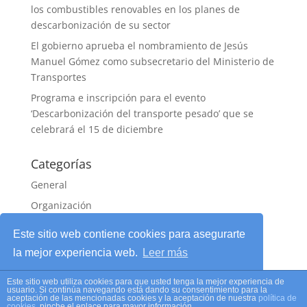
los combustibles renovables en los planes de
descarbonización de su sector
El gobierno aprueba el nombramiento de Jesús
Manuel Gómez como subsecretario del Ministerio de
Transportes
Programa e inscripción para el evento
‘Descarbonización del transporte pesado’ que se
celebrará el 15 de diciembre
Categorías
General
Organización
Sin categoría
Este sitio web contiene cookies para asegurarte
la mejor experiencia web.
Leer más
Este sitio web utiliza cookies para que usted tenga la mejor experiencia de
Vale, Acepto!
usuario. Si continúa navegando está dando su consentimiento para la
Aviso legal
|
Política de privacidad
|
Política de
aceptación de las mencionadas cookies y la aceptación de nuestra
política de
cookies
, pinche el enlace para mayor información.